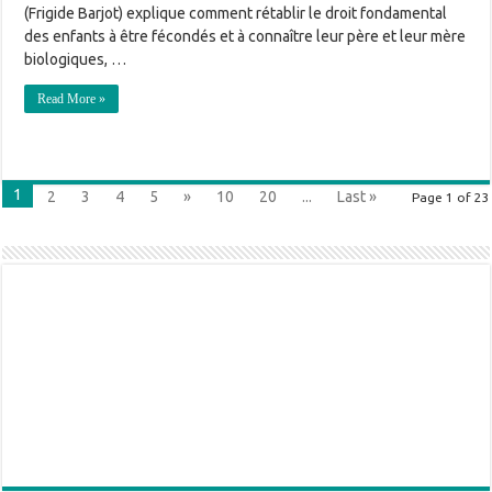
(Frigide Barjot) explique comment rétablir le droit fondamental
des enfants à être fécondés et à connaître leur père et leur mère
biologiques, …
Read More »
1
2
3
4
5
»
10
20
...
Last »
Page 1 of 23