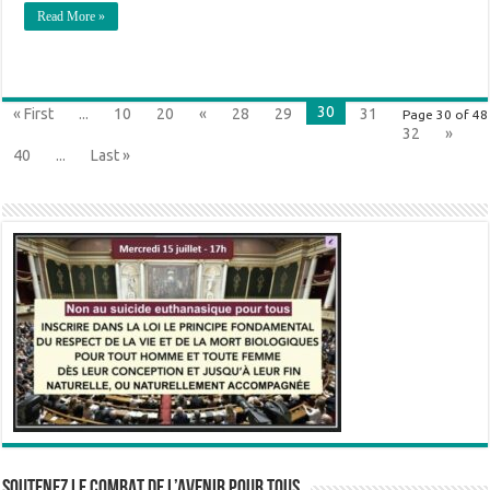
Read More »
30
« First
...
10
20
«
28
29
31
Page 30 of 48
32
»
40
...
Last »
SOUTENEZ LE COMBAT DE L’AVenir pour Tous