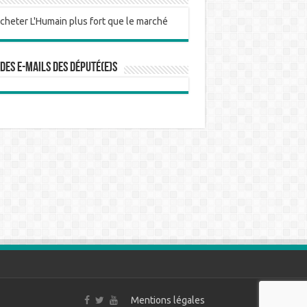
 des e-mails des député(e)s
Mentions légales