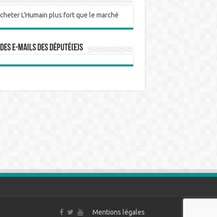
 des e-mails des député(e)s
Mentions légales