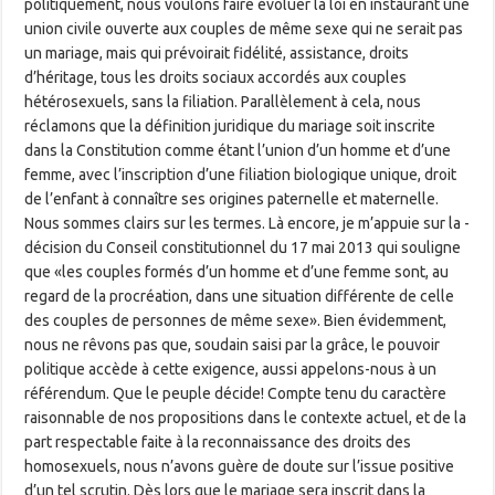
politiquement, nous voulons faire évoluer la loi en instaurant une
union civile ouverte aux couples de même sexe qui ne serait pas
un mariage, mais qui prévoirait fidélité, assistance, droits
d’héritage, tous les droits sociaux accordés aux couples
hétérosexuels, sans la filiation. Parallèlement à cela, nous
réclamons que la définition juridique du mariage soit inscrite
dans la Constitution comme étant l’union d’un homme et d’une
femme, avec l’inscription d’une filiation biologique unique, droit
de l’enfant à connaître ses origines paternelle et maternelle.
Nous sommes clairs sur les termes. Là encore, je m’appuie sur la ­
décision du Conseil constitutionnel du 17 mai 2013 qui souligne
que «les couples formés d’un homme et d’une femme sont, au
regard de la procréation, dans une situation différente de celle
des couples de personnes de même sexe». Bien évidemment,
nous ne rêvons pas que, soudain saisi par la grâce, le pouvoir
politique accède à cette exigence, aussi appelons-nous à un
référendum. Que le peuple décide! Compte tenu du caractère
raisonnable de nos propositions dans le contexte actuel, et de la
part respectable faite à la reconnaissance des droits des
homosexuels, nous n’avons guère de doute sur l’issue positive
d’un tel scrutin. Dès lors que le mariage sera inscrit dans la