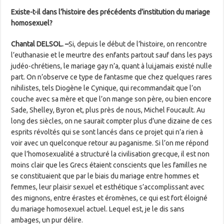
Existe-t-il dans l’histoire des précédents d’institution du mariage
homosexuel?
Chantal DELSOL
. –
Si, depuis le début de l’histoire, on rencontre
l’euthanasie et le meurtre des enfants partout sauf dans les pays
judéo-chrétiens, le mariage gay n’a, quant à lui,­jamais existé nulle
part. On n’observe ce type de fantasme que chez quelques rares
nihilistes, tels Diogène le Cynique, qui recommandait que l’on
couche avec sa mère et que l’on mange son père, ou bien encore
Sade, Shelley, Byron et, plus près de nous, Michel Foucault. Au
long des siècles, on ne saurait compter plus d’une dizaine de ces
esprits révoltés qui se sont lancés dans ce projet qui n’a rien à
voir avec un quelconque retour au paganisme. Si l’on me répond
que l’homosexualité a structuré la civilisation grecque, il est non
moins clair que les Grecs étaient conscients que les familles ne
se constituaient que par le biais du mariage entre hommes et
femmes, leur plaisir sexuel et esthétique s’accomplissant avec
des mignons, entre érastes et éromènes, ce qui est fort éloigné
du mariage homosexuel actuel. Lequel est, je le dis sans
ambages, un pur délire.