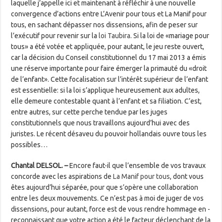
laquelle j’appelle ici et maintenant à réfléchir à une nouvelle
convergence d’actions entre L’Avenir pour tous et La Manif pour
tous, en sachant dépasser nos dissensions, afin de peser sur
l’exécutif pour revenir sur la
loi Taubira
. Si la loi de «mariage pour
tous» a été votée et appliquée, pour autant, le jeu reste ouvert,
car la décision du Conseil constitutionnel du 17 mai 2013 a émis
une réserve importante pour faire émerger la primauté du «droit
de l’enfant». Cette focalisation sur l’intérêt supérieur de l’enfant
est essentielle: si la loi s’applique heureusement aux adultes,
elle demeure contestable quant à l’enfant et sa filiation. C’est,
entre autres, sur cette perche tendue par les juges
constitutionnels que nous travaillons aujourd’hui avec des
juristes. Le récent désaveu du pouvoir hollandais ouvre tous les
possibles…
Chantal DELSOL. –
Encore faut-il que l’ensemble de vos travaux
concorde avec les aspirations de
La Manif pour tous
, dont vous
êtes aujourd’hui séparée, pour que s’opère une collaboration
entre les deux mouvements. Ce n’est pas à moi de juger de vos
dissensions, pour autant, force est de vous rendre hommage en ­
reconnaissant que votre action a été le facteur déclenchant de la