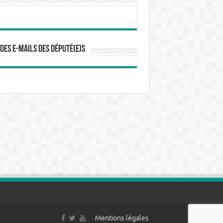
 des e-mails des député(e)s
Mentions légales