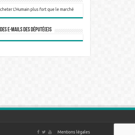
 des e-mails des député(e)s
Mentions légales